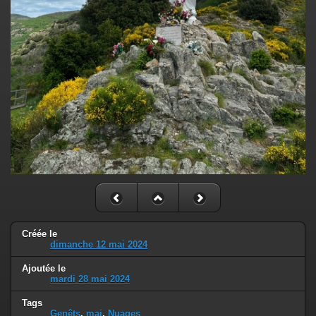
Créée le
dimanche 12 mai 2024
Ajoutée le
mardi 28 mai 2024
Tags
Genêts
,
mai
,
Nuages