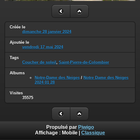
Créée le
dimanche 28 janvier 2024
Ajoutée le
vendredi 17 mai 2024
Tags
Coucher de soleil
,
Saint-Pierre-de-Colombier
Albums
Notre-Dame des Neiges
/
Notre Dame des Neiges
2024 01 28
Visites
35575
Propulsé par
Piwigo
Affichage :
Mobile
|
Classique