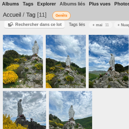
Albums
Tags
Explorer
Albums liés
Plus vues
Photos
Accueil
/
Tag
11
Genêts
Rechercher dans ce lot
Tags liés
+ mai
11
+ Nua
IMG 3466
IMG 3473
IMG 3470