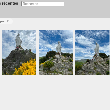
 récentes
ges
11
IMG 3476
IMG 3467
IMG 3468