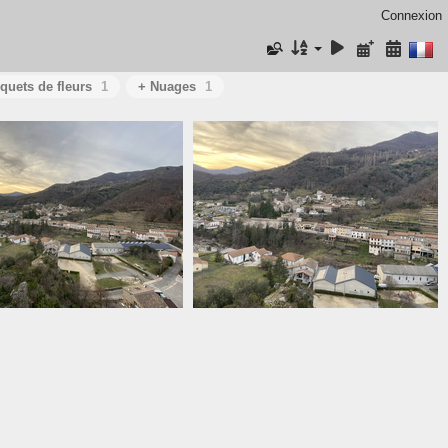
Connexion
quets de fleurs
1
+ Nuages
1
IMG 0865.HEIC
IMG 0866.HEIC