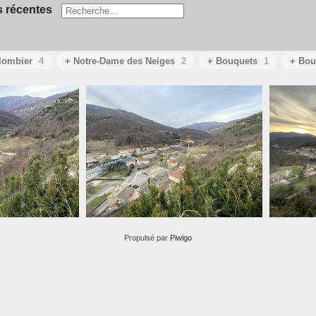
 récentes
olombier
4
+ Notre-Dame des Neiges
2
+ Bouquets
1
+ Bou
.HEIC
IMG 0864.HEIC
Propulsé par
Piwigo