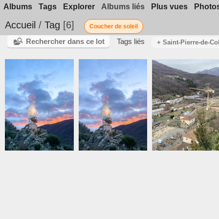
Albums
Tags
Explorer
Albums liés
Plus vues
Photos
Accueil
/
Tag
6
Coucher de soleil
Rechercher dans ce lot
Tags liés
+ Saint-Pierre-de-C
photo 1
photo 5
IMG 0863